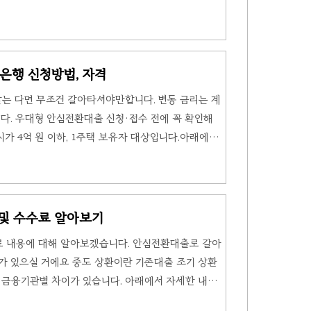
24시간 가능 ARS 고객행복센터콜 농협 고객센터 콜센
다. 대표 번호는 2개씩 있으며 편하신 전화번호로 전
61-3000 대표번호 : 1522-3000 농·축협 대표번
2-2100 AI콜봇상담 상담원 연결이 아닌 AI콜봇을 이용한
은행 신청방법, 자격
의 기다림을..
는 다면 무조건 갈아타셔야만합니다. 변동 금리는 계
다. 우대형 안심전환대출 신청·접수 전에 꼭 확인해
가 4억 원 이하, 1주택 보유자 대상입니다.아래에서
안심전환대출 신청대상 농협 안심전환대출 이란 서민
고정금리(혼합형) 주택 담보대출을 저금리의 장기 고
 있는 상품입니다. 아래의 금리 및 조건을 확인해 주
2022년 8월 16일까지 제1금융권·제2금융권에서 취급
및 수수료 알아보기
보대출 ※ 만기가 5년 이상이면서 만기까지 금리가 완
료 내용에 대해 알아보겠습니다. 안심전환대출로 갈아
우가 있으실 거에요 중도 상환이란 기존대출 조기 상환
우 금융기관별 차이가 있습니다. 아래에서 자세한 내용
상환 이번에 발표한 안심전환대출 지원 내용 중 좋은