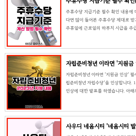
주휴수당 지급기준 필수 확인(
래될수록 이자가 높아집니다. 그리고 은
주휴수당 지급기준 필수 확인 내용에 
다면 많이 들어본 주휴수당 제대로 받
주휴일에 근로일의 하루치 시급을 주
야 하는 것을 주휴수당이라고 합니다.
당'이란? 대한민국의 근로기준법상 사
자에게 1주일에 평균 1회 이상의 유급
주일 중 1일은 주휴일, 또 다른 1일
자립준비청년 이라면 '지원금 
는 것은 아닙니며, 유급휴일을 주휴일
자립준비청년 이라면 '지원금 인상' 필
자신이 노동하는 곳..
립준비청년 자립수당'을 인상합니다. 1
인상에 대한 발표를 하였습니다. 아래
준비청년이란? 아동양육시설, 공동생활가
보호종료가 되어 홀로서기에 나서는 
육 시설 및 사회입니다. 자립준비청년 
고, 자립정착금 지급액은 1000만원
사우디 네옴시티 '네옴시티 발
- 2022년 현재 월 30만원 → 2023년