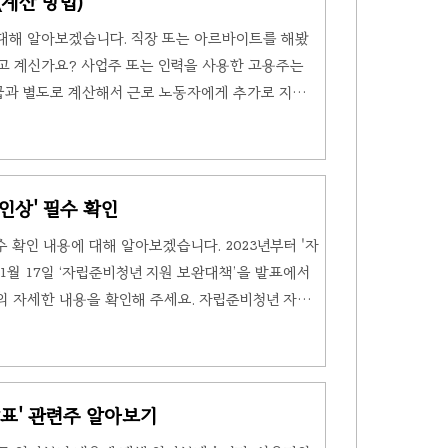
계산 방법)
행별로 '우대금리'가 있기 때문에 잘..
대해 알아보겠습니다. 직장 또는 아르바이트를 해봤
고 계신가요? 사업주 또는 인력을 사용한 고용주는
급과 별도로 계산해서 근로 노동자에게 추가로 지급해
 근로자라면 아래 내용을 숙지해 주세요. '주휴수
용자는 1주일 동안 소정의 근로일수를 개근한 노동
휴일을 주어야 합니다. (제55조) 주5일근무제에서 1
은 무급 휴일입니다. 그래서 주휴일이 꼭 일요일이어야 하
인상' 필수 확인
이라고 말합니다. 요약해서 쉽게 말하자면 일주일 중
수 확인 내용에 대해 알아보겠습니다. 2023년부터 '자
1월 17일 ‘자립준비청년 지원 보완대책’을 발표에서
의 자세한 내용을 확인해 주세요. 자립준비청년 자립
정, 가정 위탁 등의 보호를 받다가 만 18세 이후
청년을 말합니다. 자립준비청년에게 보호자는 아동양
지원금 인상 현재 월 35만원에서 40만원으로 인상하
으로 지자체에 권고합니다. 자립준비청년 지원금 인상안
표' 관련주 알아보기
 부터 40만원으로 인상 - 2022년 자립정착..