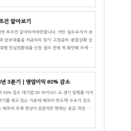
다는 것입니다. 아래의 금리 및 조건을 확인해 주세
환을 위한 기존 주담대 해지 시 금융기관(제1·2금융
, 3년 이내 슬라이딩 방식)는 면제 - 대상 대출 최초
조건 알아보기
 제1금융권·제2금융권에서 취급된 변동금리 또는 준고
다면 무조건 갈아타셔야만합니다. 서민·실수요자가 보
주택 담보대출을 저금리의 장기·고정금리·분할상환 상
우대형 안심전환대출 신청·접수 전에 꼭 확인해 주세요!
 원 이하, 1주택 보유자 대상입니다.아래에서 자세한
 신청대상 안심전환대출 신청대상 요건에 부합하면 변
 고정금리이면서 원금을 나누어 갚는 대출로 전환해주
. 아래의 금리 및 조건을 확인해 주세요. - 대상 대출
2년 3분기 | 영업이익 60% 감소
일까지 제1금융권·제2금융권에서 취급된 변동금리 또는
업이익 60% 감소 대기업 SK 하이닉스 도 경기 침체를 이겨
위기를 겪고 있는 가운데 메모리 반도체 수요가 감소
는 메모리 부족 현상이 있었지만 현재는 공급 과잉 국
옥시아 생산 감산 결정과 동시에 SK 하이닉스 또한 감
스 실적발표 내용은 아래에서 확인해 주세요. SK 하