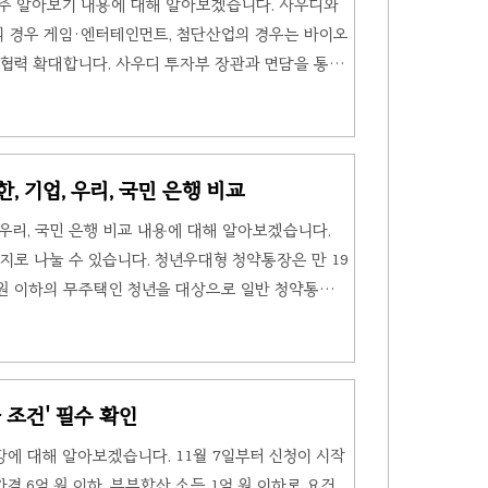
련주 알아보기 내용에 대해 알아보겠습니다. 사우디와
 경우 게임·엔터테인먼트, 첨단산업의 경우는 바이오
제협력 확대합니다. 사우디 투자부 장관과 면담을 통해
해 논의를 벌써 했으며 사우디로부터 투자 증대가 이뤄
자세한 내용을 확인해 주세요. 사우디 네옴시티 우리나
 제조업 분야 협력 성과를 도출했습니다. 역량 강화와
 강화했습니다. 최근에는 '사우디 국부 펀드'를 통한
한, 기업, 우리, 국민 은행 비교
자도 증가하는 등 양국 간 협력 분야도 폭넓고 다양화되
업, 우리, 국민 은행 비교 내용에 대해 알아보겠습니다.
가지로 나눌 수 있습니다. 청년우대형 청약통장은 만 19
만원 이하의 무주택인 청년을 대상으로 일반 청약통장
아래에서 자세한 내용을 확인해 주세요. 청약통장 이율
청약통장 이율을 비교해 보면 어디에서 저축을 하던 이율
나이가 만 19세 이상 만 34세 이하이면서 연소득이 3
자를 받을 수 있습니다. 다행히 11월 중으로 청년에
 조건' 필수 확인
2%대의 이율이 형성될 것 ..
에 대해 알아보겠습니다. 11월 7일부터 신청이 시작
격 6억 원 이하, 부부합산 소득 1억 원 이하로 요건