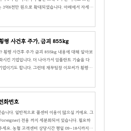
 3억6천만 원으로 확대되었습니다. 아래에서 자세한
자격 조건 기존 안심전환대출 자격 조건 같은 경우 제
 준고정금리 주택담보대출 받기 위해서 주택 가격 4
이하로 한정되었습니다. 그런데 이번 11월 7일부터 자
원 이하, 부부합산 소득은 1억 원 이하로 완화 되었습
령 사건후 주가, 금괴 855kg
 까지 - 부부합산 소득 1억 원 까지 ◆ ..
횡령 사건후 주가 금괴 855kg 내용에 대해 알아보
화시킨 기업입니다. 더 나아가서 임플란트 기술을 다
기업이기도 합니다. 그런데 재무팀장 이모씨가 횡령한
업이기도 합니다. 자세한 내용은 아래에서 확인해 주세
업 불모였던 국내에서 최초로 치과 임플란트를 개발한
정받는 임플란트를 개발, 생산하는 기업입니다. 현재
많이 사용되는 임플란트를 만드는 대한민국 대표기업
 전화번호
에서 필요한 기자재 및 IT 서비스까지 서비스하는 치과
습니다. 일반적으로 콜센터 이용이 많으실 거에요. 그
(Foreigner) 전용 까지 세분화되어 있습니다. 필요하
세요. 농협 고객센터 상당시간 평일 09~18시까지