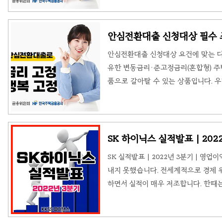
소식은 중도상환 수수료 면제를 도입한
요. 중도상환 수수료 안심전환대출 대
권 모두)의 중도상환수수료(통상 1.2%
안심전환대출 신청대상 필수 
대출일 기준 2022년 8월 16일까지
안심전환대출 신청대상 요건에 맞는 
정금리..
유한 변동금리·준고정금리(혼합형) 
품으로 갈아탈 수 있는 상품입니다. 
이번 우대형 안심전환대출은 시가 4억
내용을 확인해 주세요. 안심전환대출
동금리 또는 이자만 내고있는 대출을
는 대출로서 16개 은행에서 실시합니다
SK 하이닉스 실적발표 | 202
최초 대출일 기준 2022년 8월 16
SK 실적발표 | 2022년 3분기 | 영
준고정금리..
내지 못했습니다. 전세계적으로 경제 
하면서 실적이 매우 저조합니다. 한때
면에 들어서며 미국 마이크론, 일본 키
산에 동참했습니다. 자세한 SK 하이닉