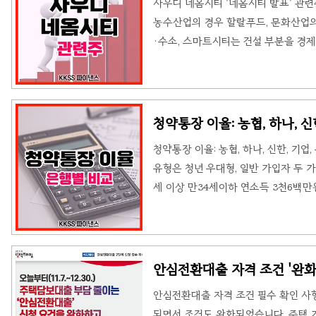
사우디 네옴시티 '네옴시티 발표' 관
농수산업의 경우 할랄푸드, 문화산업의
·수소, 스마트시티는 건설 부분을 경
서 투자 확대 및 경제협력 방안에 대
질 것으로 보고 있습니다. 아래에서 
라는 사우디 내 조선산업 기반 마련 등
지식재산 등 다양한 분야에서도 협력을
청약통장 이율: 농협, 하나, 신
국내 게임 및 배터리 기업에 대한 투
청약통장 이율: 농협, 하나, 신한, 기
고 있..
유형은 청년 우대형, 일반 가입자 두 
세 이상 만34세이하 연소득 3천6백
에 비해 이율이 2배가량 좋습니다. 
농협, 신한, 기업, 우리, 국민 은행 
은 모두 동등한 1.5% 입니다. 그런데 
천 6백만원을 초과하지 않으면 3% 이
안심전환대출 자격 조건 '완화
해당되지 않는 사람도 0.3% 인상해서 
안심전환대출 자격 조건 필수 확인 사항
되면서 조건도 완화되었습니다. 주택 가