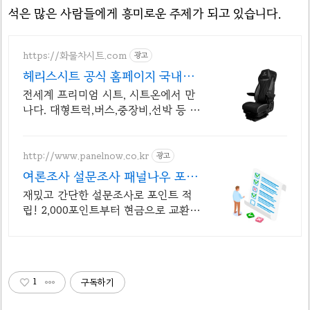
석은 많은 사람들에게 흥미로운 주제가 되고 있습니다.
https://화물차시트.com
광고
헤리스시트 공식 홈페이지 국내최
초 헤리스 에어모션시트
전세계 프리미엄 시트, 시트온에서 만
나다. 대형트럭,버스,중장비,선박 등 설
치가능
http://www.panelnow.co.kr
광고
여론조사 설문조사 패널나우 포인
트쌓는 재밌는 설문조사
재밌고 간단한 설문조사로 포인트 적
립! 2,000포인트부터 현금으로 교환!
매일 매일 설문을 통해 포인트 쌓는 즐
거움을 느낄 수 있습니다!
1
구독하기